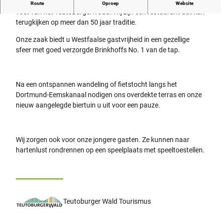
Restaurant Ottenhues heet u welkom vanuit Birgte aan de
Route
Oproep
Website
voet van het Teutoburgerwoud. Wij zijn een restaurant dat kan
terugkijken op meer dan 50 jaar traditie.
Onze zaak biedt u Westfaalse gastvrijheid in een gezellige
sfeer met goed verzorgde Brinkhoffs No. 1 van de tap.
Na een ontspannen wandeling of fietstocht langs het
Dortmund-Eemskanaal nodigen ons overdekte terras en onze
nieuw aangelegde biertuin u uit voor een pauze.
Wij zorgen ook voor onze jongere gasten. Ze kunnen naar
hartenlust rondrennen op een speelplaats met speeltoestellen.
Teutoburger Wald Tourismus