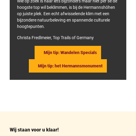
Wie op zoek is naar iets bijzonders maar niet per se de
hoogste top wil beklimmen, is bij de Hermannshöhen
op juiste plek. Een echt afwisselende klim met een
bijzondere natuurbeleving en spannende culturele
hoogtepunten.
Christa Fredlmeier, Top Trails of Germany
Mijn tip: Wandelen Specials
Mijn tip: het Hermannsmonument
F
P
a
i
c
n
e
t
b
e
o
r
o
e
k
s
Wij staan voor u klaar!
t