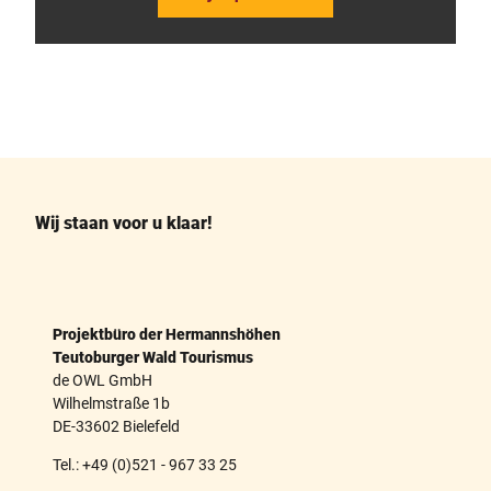
F
P
a
i
c
n
e
t
b
e
o
r
o
e
k
s
Wij staan voor u klaar!
t
Projektbüro der Hermannshöhen
Teutoburger Wald Tourismus
de OWL GmbH
Wilhelmstraße 1b
DE-33602 Bielefeld
Tel.: +49 (0)521 - 967 33 25