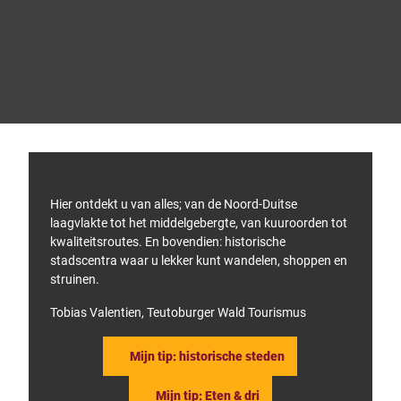
R
o
u
t
e
© Te
utob
p
urger
Wald
l
touris
mus,
a
Micha
el Mü
n
nch
n
i
n
g
Hier ontdekt u van alles; van de Noord-Duitse
laagvlakte tot het middelgebergte, van kuuroorden tot
kwaliteitsroutes. En bovendien: historische
stadscentra waar u lekker kunt wandelen, shoppen en
struinen.
Tobias Valentien, Teutoburger Wald Tourismus
Mijn tip: historische steden
Mijn tip: Eten & dri