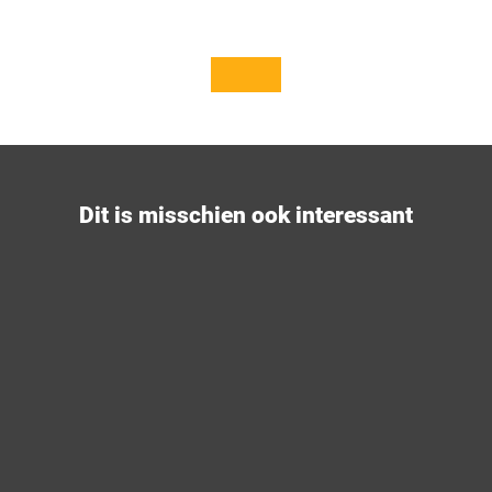
© Te
© Te
utob
utob
urger
urger
Wald
Wald
Touri
Touri
smus,
smus,
T. Bic
I. Boh
hler
lken
Dit is misschien ook interessant