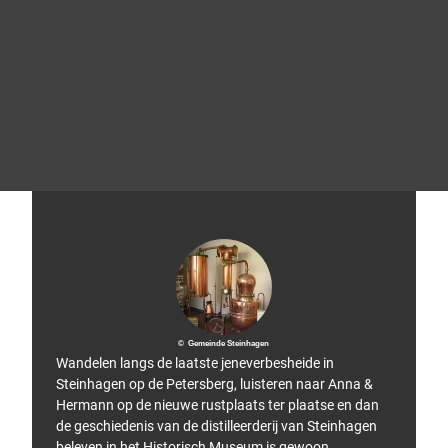
L
O
W
A
© LO
Tip!
WA S
ports
chuh
e Gm
bH
© Gemeinde Steinhagen
Wandelen langs de laatste jeneverbesheide in
Steinhagen op de Petersberg, luisteren naar Anna &
Hermann op de nieuwe rustplaats ter plaatse en dan
de geschiedenis van de distilleerderij van Steinhagen
beleven in het Historisch Museum is gewoon