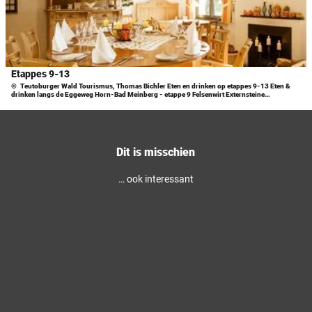
a
aan
i
p
v
favor
l
p
e
p
e
n
a
s
s
g
1
Etappes 9-13
b
© Landgasthaus Mücke, Familie Neuhaus
i
-
© Teutoburger Wald Tourismus, Thomas Bichler Eten en drinken op etappes 9-13 Eten &
e
drinken langs de Eggeweg Horn-Bad Meinberg - etappe 9 Felsenwirt Externsteine
n
9
r
Externsteiner Str. 35 | 32805 Horn-Bad...
a
'
g
'
o
'
E
p
o
Dit is misschien
t
e
p
a
n
e
… ook interessant
p
e
n
p
n
e
e
n
s
9
-
1
3
'