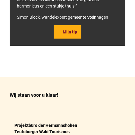
harmonieus en een stukje thuis.”
Simon Block, wandelexpert gemeente Steinhagen
Mijn tip
F
P
a
i
c
n
e
t
b
e
o
r
o
e
k
s
Wij staan voor u klaar!
t
Projektbüro der Hermannshöhen
Teutoburger Wald Tourismus