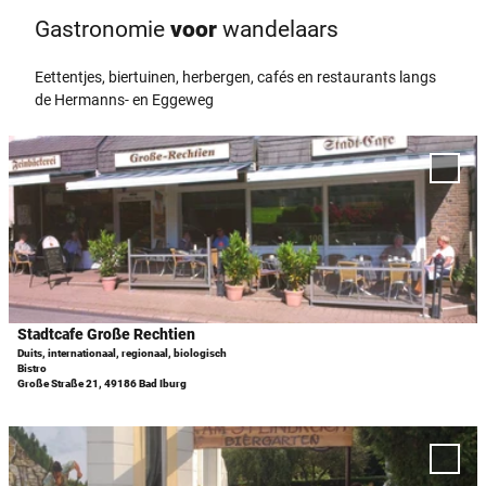
Gastronomie
voor
­wandelaars
Eettentjes, biertuinen, herbergen, cafés en restaurants langs
de Hermanns- en Eggeweg
D
e
Voeg
t
'Stadt
Groß
a
Recht
i
toe a
l
favor
p
a
g
Stadtcafe Große Rechtien
i
Duits, internationaal, regionaal, biologisch
Bistro
n
Große Straße 21, 49186 Bad Iburg
a
'
D
S
e
t
Voeg
t
'Rest