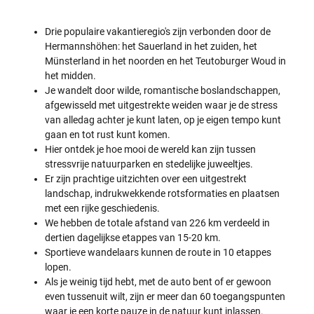
n
t
e
b
Wandelbaar Duits kwaliteitslogo
.
n
r
j
O
a
g
e
Drie populaire vakantieregio's zijn verbonden door de
v
t
t
n
Hermannshöhen: het Sauerland in het zuiden, het
e
u
e
u
r
u
Münsterland in het noorden en het Teutoburger Woud in
.
o
d
r
o
het midden.
e
-
k
Je wandelt door wilde, romantische boslandschappen,
H
e
d
e
n
e
afgewisseld met uitgestrekte weiden waar je de stress
r
g
m
van alledag achter je kunt laten, op je eigen tempo kunt
m
e
o
a
o
gaan en tot rust kunt komen.
g
n
p
e
Hier ontdek je hoe mooi de wereld kan zijn tussen
n
a
l
stressvrije natuurparken en stedelijke juweeltjes.
s
r
i
h
k
j
Er zijn prachtige uitzichten over een uitgestrekt
ö
T
k
landschap, indrukwekkende rotsformaties en plaatsen
h
E
h
e
R
met een rijke geschiedenis.
e
n
R
i
We hebben de totale afstand van 226 km verdeeld in
i
A
d
dertien dagelijkse etappes van 15-20 km.
n
.
o
d
v
m
Sportieve wandelaars kunnen de route in 10 etappes
e
i
e
lopen.
w
t
e
a
a
Als je weinig tijd hebt, met de auto bent of er gewoon
n
n
e
m
even tussenuit wilt, zijn er meer dan 60 toegangspunten
d
n
o
waar je een korte pauze in de natuur kunt inlassen.
e
h
d