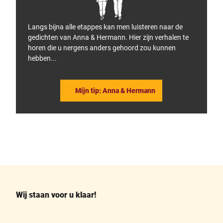
g
g
e
i
g
t
Langs bijna alle etappes kan men luisteren naar de
e
a
gedichten van Anna & Hermann. Hier zijn verhalen te
b
l
i
e
horen die u nergens anders gehoord zou kunnen
r
w
hebben...
g
a
e
n
.
d
e
Mijn tip: Anna & ­Hermann
l
s
p
e
l
d
.
F
P
a
i
c
n
e
t
b
e
o
r
o
e
k
s
Wij staan voor u klaar!
t