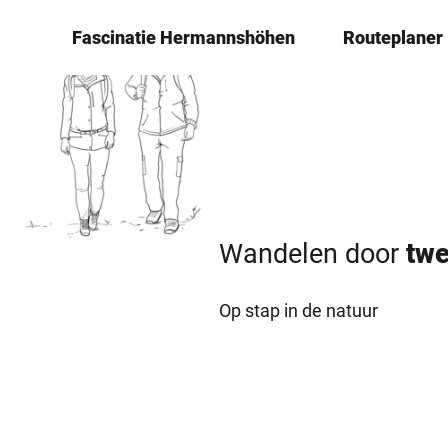
T
© Naturpark Teutoburger Wald/Eggegebirge
­Fascinatie ­Hermannshöhen
Routeplaner
o
c
o
n
t
e
n
t
Wandelen door
­tw
Op stap in de natuur