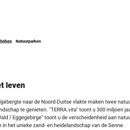
nshöhen
Natuurparken
et leven
lgebergte naar de Noord-Duitse vlakte maken twee natu
andschap te genieten. "TERRA.vita" toont u 300 miljoen j
ald / Eggegebirge" toont u de verscheidenheid aan natu
 in het unieke zand- en heidelandschap van de Senne.