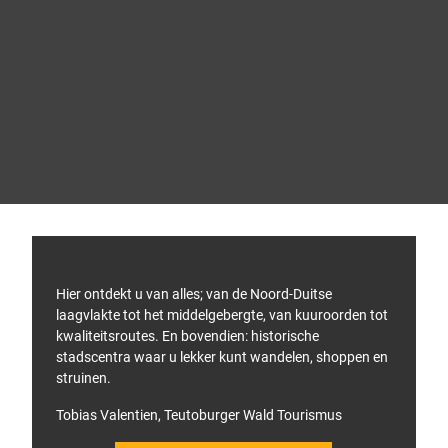
h
ö
h
e
n
v
i
n
R
d
o
t
u
u
t
o
e
© Te
utob
p
p
urger
Wald
d
l
touris
mus,
e
a
Micha
z
el Mü
n
nch
e
n
p
i
a
n
g
g
Hier ontdekt u van alles; van de Noord-Duitse
i
laagvlakte tot het middelgebergte, van kuuroorden tot
n
kwaliteitsroutes. En bovendien: historische
a
.
stadscentra waar u lekker kunt wandelen, shoppen en
struinen.
Tobias Valentien, Teutoburger Wald Tourismus