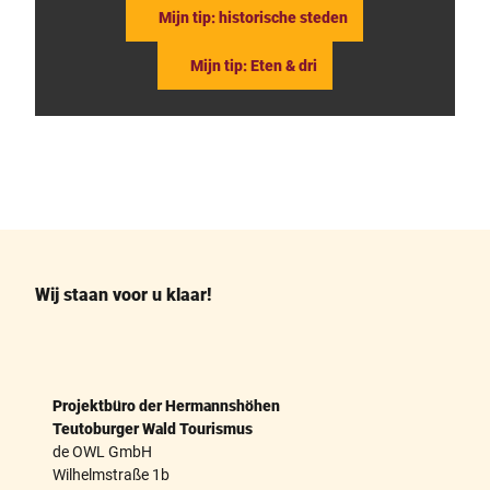
Mijn tip: historische steden
Mijn tip: Eten & dri
F
P
a
i
c
n
e
t
b
e
o
r
o
e
k
s
Wij staan voor u klaar!
t
Projektbüro der Hermannshöhen
Teutoburger Wald Tourismus
de OWL GmbH
Wilhelmstraße 1b