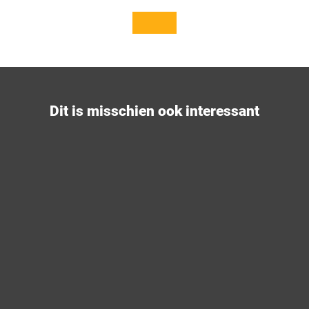
© To
© To
p Trai
p Trai
ls of
ls of
Germ
Germ
any e.
any e.
V.
V.
Dit is misschien ook interessant