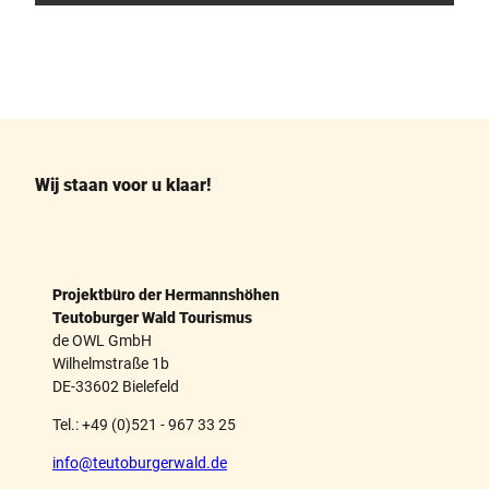
F
P
a
i
c
n
e
t
b
e
o
r
o
e
k
s
Wij staan voor u klaar!
t
Projektbüro der Hermannshöhen
Teutoburger Wald Tourismus
de OWL GmbH
Wilhelmstraße 1b
DE-33602 Bielefeld
Tel.: +49 (0)521 - 967 33 25
info@teutoburgerwald.de