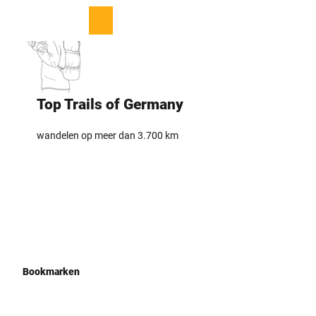
T
o
D
Bookmark
Zoeken
Menu
c
lijst
e
o
l
n
e
t
n
e
Top Trails ­of Germany
n
t
wandelen op meer dan ­3.700 km
Bookmarken