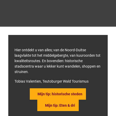
R
o
u
t
e
© Te
utob
p
urger
Wald
l
touris
mus,
a
Micha
el Mü
n
nch
n
i
n
g
Hier ontdekt u van alles; van de Noord-Duitse
laagvlakte tot het middelgebergte, van kuuroorden tot
kwaliteitsroutes. En bovendien: historische
stadscentra waar u lekker kunt wandelen, shoppen en
struinen.
Tobias Valentien, Teutoburger Wald Tourismus
Mijn tip: historische steden
Mijn tip: Eten & dri