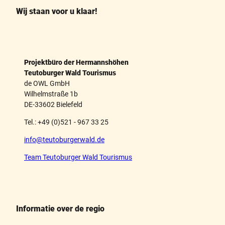
o
e
k
s
Wij staan voor u klaar!
t
Projektbüro der Hermannshöhen
Teutoburger Wald Tourismus
de OWL GmbH
Wilhelmstraße 1b
DE-33602 Bielefeld
Tel.: +49 (0)521 - 967 33 25
info@teutoburgerwald.de
Team Teutoburger Wald Tourismus
Informatie over de regio