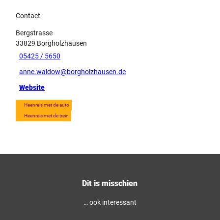
Contact
Bergstrasse
33829
Borgholzhausen
05425 / 5650
anne.waldow@borgholzhausen.de
Website
Heenreis met de auto
Heenreis met de trein
Dit is misschien
… ook interessant