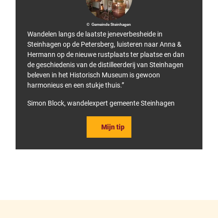
© Gemeinde Steinhagen
Wandelen langs de laatste jeneverbesheide in
Steinhagen op de Petersberg, luisteren naar Anna &
Hermann op de nieuwe rustplaats ter plaatse en dan
de geschiedenis van de distilleerderij van Steinhagen
beleven in het Historisch Museum is gewoon
harmonieus en een stukje thuis.”
Simon Block, wandelexpert gemeente Steinhagen
Mijn tip
F
P
a
i
c
n
e
t
b
e
o
r