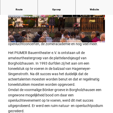
Route
Oproep
Website
De Bönker groeve ligt midden in het Teutoburger Woud.
Vroeger werd er kalksteen gewonnen. Tegenwoordig wordt
© Stefanie Peters |
CC-BY-SA
© Ludgar Steinbrede |
CC-BY-SA
het terrein gebruikt voor verschillende evenementen. Tegen de
schilderachtige achtergrond van de ruime groeve vinden op
het openlucht/natuurpodium verschillende evenementen
plaats, zoals theatervoorstellingen (ook in het Nederduits),
openluchtconcerten, de zomeracademie en nog veel meer.
©
CC-BY-SA
Het PIUMER Bauerntheater e.V. is ontstaan uit de
amateurtheatergroep van de plattelandsjeugd van
Borgholzhausen. In 1993 durfden zij het aan om een
toneelstuk op te voeren in de balzaal van Hagemeyer-
Singenstroth. Na dit succes was het duidelijk dat de
acteertalenten moesten worden benut en dat er regelmatig
toneelstukken moesten worden opgevoerd.
Omdat de voormalige Bönker-groeve in Borgholzhausen een
ongewone mogelijkheid bood om daar een
openluchtevenement op te voeren, werd dit met succes
uitgeprobeerd. Er werd een ruim natuur- en openluchtpodium
gecreëerd.