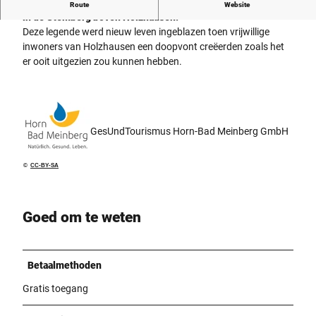
De legende vermeldt onder andere dat Lippers werd gedoopt
Route
Website
in de Stemberg boven Holzhausen.
Deze legende werd nieuw leven ingeblazen toen vrijwillige
inwoners van Holzhausen een doopvont creëerden zoals het
er ooit uitgezien zou kunnen hebben.
GesUndTourismus Horn-Bad Meinberg GmbH
©
CC-BY-SA
Goed om te weten
Betaalmethoden
Gratis toegang