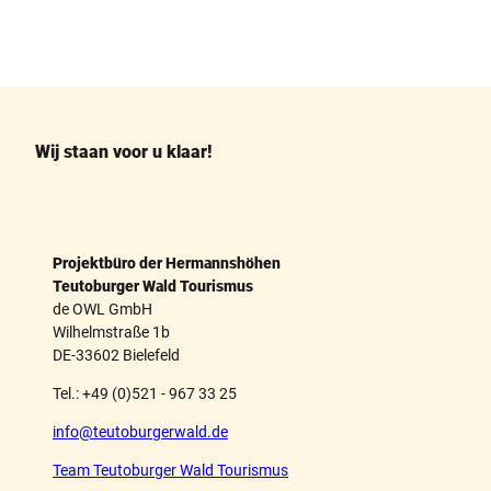
F
P
a
i
c
n
e
t
b
e
o
r
o
e
k
s
Wij staan voor u klaar!
t
Projektbüro der Hermannshöhen
Teutoburger Wald Tourismus
de OWL GmbH
Wilhelmstraße 1b
DE-33602 Bielefeld
Tel.: +49 (0)521 - 967 33 25
info@teutoburgerwald.de
Team Teutoburger Wald Tourismus