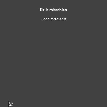
Dit is misschien
… ook interessant
N
a
t
u
u
© Te
utob
r
urger