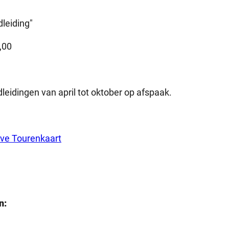
leiding"
3,00
leidingen van april tot oktober op afspaak.
eve Tourenkaart
n: