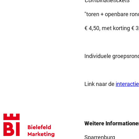
Combinatietickets
"toren + openbare rond
€ 4,50, met korting € 
Individuele groepsrond
Link naar de
interacti
Weitere Informatione
Logo Bielefeld Marketing GmbH
Sparrenburg