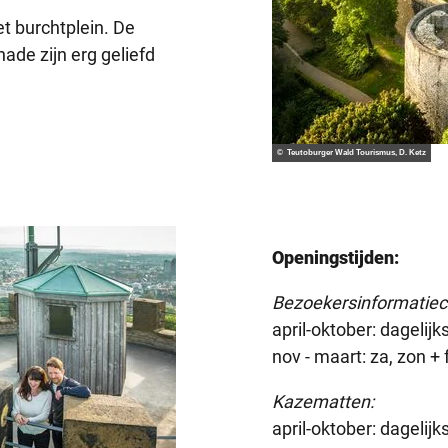
t burchtplein. De
de zijn erg geliefd
© Teutoburger Wald Tourismus, D. Ketz
Openingstijden:
Bezoekersinformatiec
april-oktober: dagelijk
nov - maart: za, zon +
Kazematten:
april-oktober: dagelij