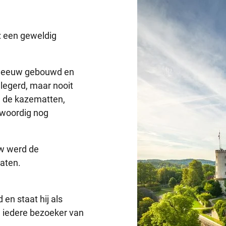
: een geweldig
3e eeuw gebouwd en
elegerd, maar nooit
, de kazematten,
nwoordig nog
uw werd de
laten.
en staat hij als
n iedere bezoeker van