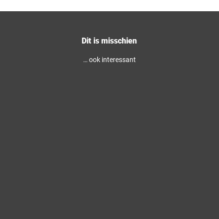
Dit is misschien
… ook interessant
N
a
t