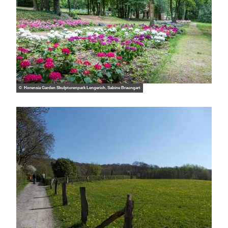
© Horensia Garden Skulpturenpark Lengerich, Sabine Braungart