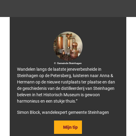
A
© LO
Tip!
WA S
ports
chuh
e Gm
bH
© Gemeinde Steinhagen
Wandelen langs de laatste jeneverbesheide in
Steinhagen op de Petersberg, luisteren naar Anna &
Hermann op de nieuwe rustplaats ter plaatse en dan
de geschiedenis van de distilleerderij van Steinhagen
beleven in het Historisch Museum is gewoon
harmonieus en een stukje thuis.”
Simon Block, wandelexpert gemeente Steinhagen
Mijn tip