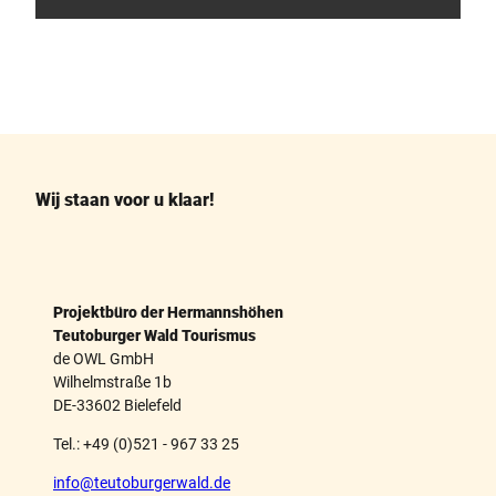
F
P
a
i
c
n
e
t
b
e
o
r
o
e
k
s
Wij staan voor u klaar!
t
Projektbüro der Hermannshöhen
Teutoburger Wald Tourismus
de OWL GmbH
Wilhelmstraße 1b
DE-33602 Bielefeld
Tel.: +49 (0)521 - 967 33 25
info@teutoburgerwald.de