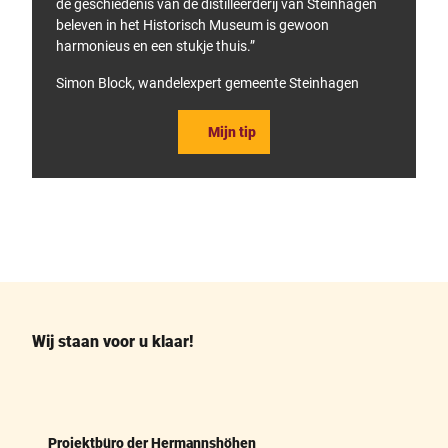
de geschiedenis van de distilleerderij van Steinhagen
beleven in het Historisch Museum is gewoon
harmonieus en een stukje thuis.”
Simon Block, wandelexpert gemeente Steinhagen
Mijn tip
F
P
a
i
c
n
e
t
b
e
o
r
o
e
k
s
Wij staan voor u klaar!
t
Projektbüro der Hermannshöhen