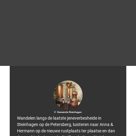
a
m
L
O
W
A
© LO
Tip!
WA S
ports
chuh
e Gm
bH
© Gemeinde Steinhagen
Wandelen langs de laatste jeneverbesheide in
Steinhagen op de Petersberg, luisteren naar Anna &
Hermann op de nieuwe rustplaats ter plaatse en dan