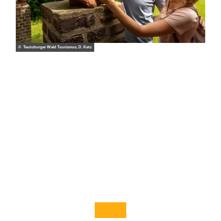
© Teutoburger Wald Tourismus, D. Ketz
© Ma
© Sta
rkus
dt We
Stein,
rther
ID Ko
West
mmu
f.