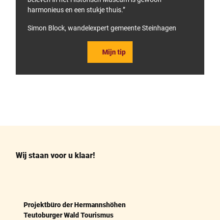
harmonieus en een stukje thuis.”
Simon Block, wandelexpert gemeente Steinhagen
Mijn tip
F
P
a
i
c
n
e
t
b
e
o
r
o
e
k
s
Wij staan voor u klaar!
t
Projektbüro der Hermannshöhen
Teutoburger Wald Tourismus