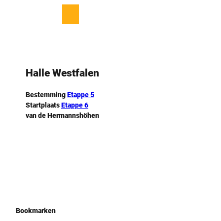
T
o
D
© Stadt Halle Westfalen
Bookmark
Zoeken
Menu
c
lijst
e
o
l
n
e
t
n
e
Halle Westfalen
n
t
Bestemming
Etappe 5
Startplaats
Etappe 6
van de ­Hermannshöhen
Bookmarken