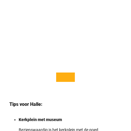
© Te
© Sta
utob
dt Hal
urger
le We
Wald
stfale
Touri
n, W.
smus,
Kosu
P. Ga
bek
wand
tka
Tips voor Halle:
Kerkplein met museum
Bezienswaardig is het kerkplein met de goed