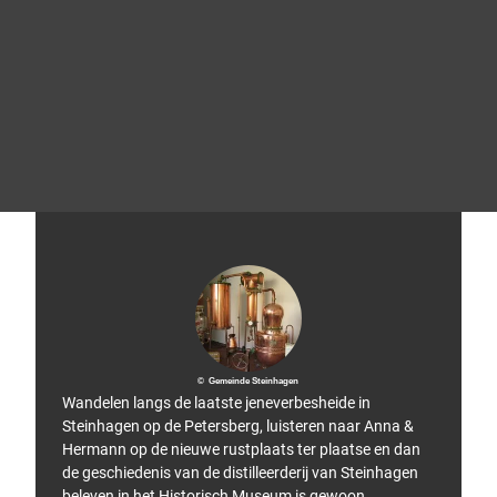
L
O
W
A
© LO
Tip!
WA S
ports
chuh
e Gm
bH
© Gemeinde Steinhagen
Wandelen langs de laatste jeneverbesheide in
Steinhagen op de Petersberg, luisteren naar Anna &
Hermann op de nieuwe rustplaats ter plaatse en dan
de geschiedenis van de distilleerderij van Steinhagen
beleven in het Historisch Museum is gewoon