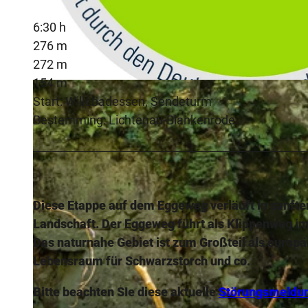
6:30 h
276 m
272 m
154 m
© Ina Bohlken, Projektbüro Hermannshöhen
Start: Willebadessen, Sendeturm
Bestemming: Lichtenau-Blankenrode
Diese Etappe auf dem Eggeweg verläuft in sanft
Landschaft. Der Eggeweg führt als Klippenweg im
Das naturnahe Gebiet ist zum Großteil als europ
Lebensraum für Schwarzstorch und co.
Bitte beachten SIe diese aktuelle
Störungsmeldu