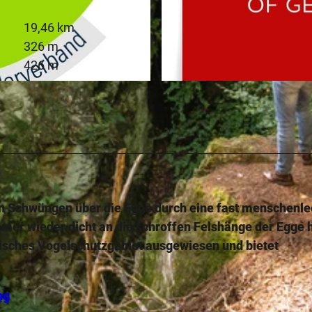
19,46 km
326 m
426 m
© Top Trails
en Schwüngen über die Egge durch eine fast menschenle
mer wieder dicht an die schroffen Felshänge der Egge 
äisches Vogelschutzgebiet ausgewiesen und bietet
ng