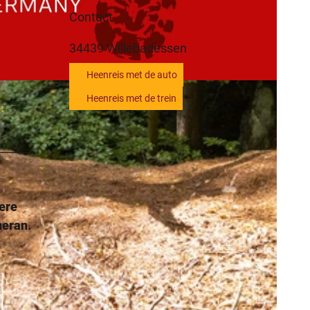
Contact
34439
Willebadessen
Heenreis met de auto
Heenreis met de trein
ere
heran.