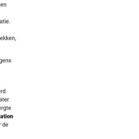
een
atie.
dekken,
lgens
erd
ater
ergte
tation
r de