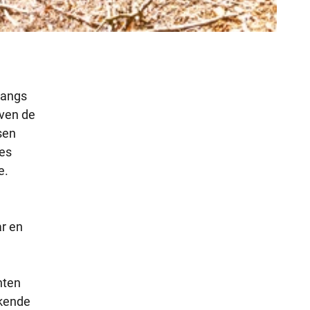
langs
oven de
sen
ees
e.
ar en
hten
kkende