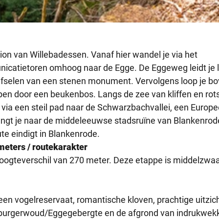
tion van Willebadessen. Vanaf hier wandel je via het
nicatietoren omhoog naar de Egge. De Eggeweg leidt je 
ijfselen van een stenen monument. Vervolgens loop je b
ppen door een beukenbos. Langs de zee van kliffen en rot
 - via een steil pad naar de Schwarzbachvallei, een Europ
ngt je naar de middeleeuwse stadsruïne van Blankenrod
 eindigt in Blankenrode.
meters / routekarakter
hoogteverschil van 270 meter. Deze etappe is middelzwa
een vogelreservaat, romantische kloven, prachtige uitzic
toburgerwoud/Eggegebergte en de afgrond van indrukwe