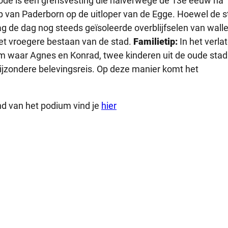
de is een grensvesting die halverwege de 13e eeuw na
 van Paderborn op de uitloper van de Egge. Hoewel de s
ag de dag nog steeds geïsoleerde overblijfselen van walle
het vroegere bestaan van de stad.
Familietip:
In het verla
m waar Agnes en Konrad, twee kinderen uit de oude stad
zondere belevingsreis. Op deze manier komt het
nd van het podium vind je
hier