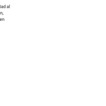
tad al
n,
ten