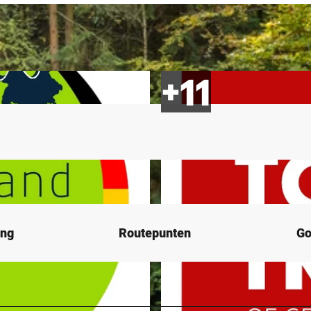
ing
Routepunten
Go