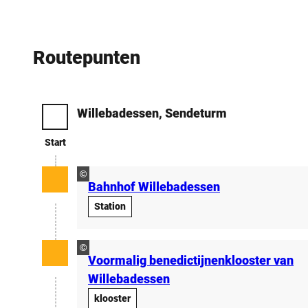
Routepunten
Willebadessen, Sendeturm
Start
Start
©
Bahnhof Willebadessen
Station
©
Voormalig benedictijnenklooster van
Willebadessen
klooster