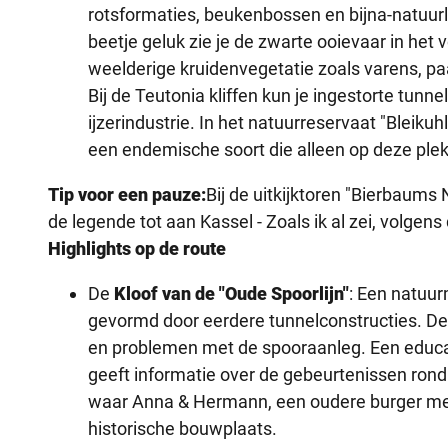
rotsformaties, beukenbossen en bijna-natuurl
beetje geluk zie je de zwarte ooievaar in het 
weelderige kruidenvegetatie zoals varens, pa
Bij de Teutonia kliffen kun je ingestorte tunnel
ijzerindustrie. In het natuurreservaat "Bleiku
een endemische soort die alleen op deze ple
Tip voor een pauze:
Bij de uitkijktoren "Bierbaums 
de legende tot aan Kassel - Zoals ik al zei, volgens
Highlights op de route
De
Kloof van de "Oude Spoorlijn"
: Een natuur
gevormd door eerdere tunnelconstructies. D
en problemen met de spooraanleg. Een educ
geeft informatie over de gebeurtenissen rond
waar Anna & Hermann, een oudere burger met l
historische bouwplaats.