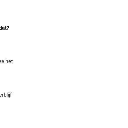
 dat?
ee het
rblijf