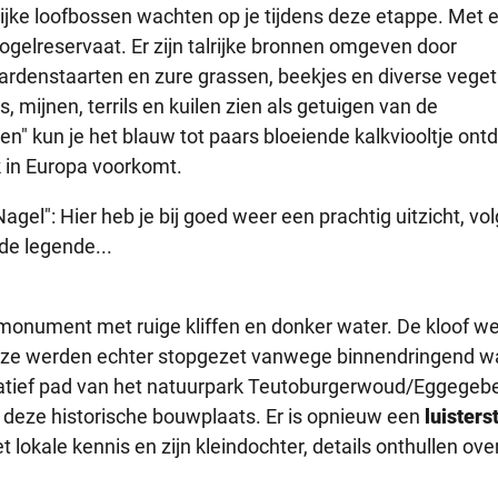
ijke loofbossen wachten op je tijdens deze etappe. Met 
vogelreservaat. Er zijn talrijke bronnen omgeven door
ardenstaarten en zure grassen, beekjes en diverse veget
s, mijnen, terrils en kuilen zien als getuigen van de
hlen" kun je het blauw tot paars bloeiende kalkviooltje ont
k in Europa voorkomt.
Nagel": Hier heb je bij goed weer een prachtig uitzicht, vo
 de legende...
monument met ruige kliffen en donker water. De kloof w
eze werden echter stopgezet vanwege binnendringend w
atief pad van het natuurpark Teutoburgerwoud/Eggegeb
 deze historische bouwplaats. Er is opnieuw een
luisters
okale kennis en zijn kleindochter, details onthullen ove