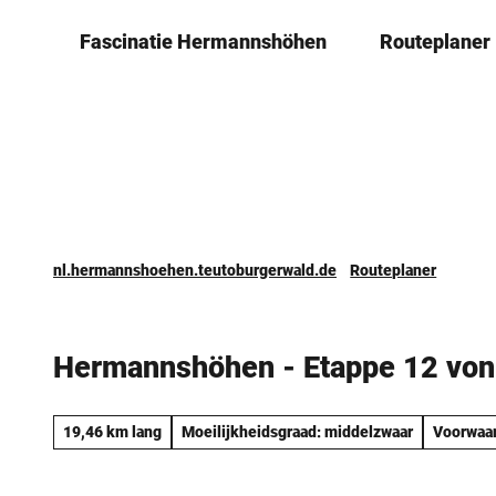
T
­Fascinatie ­Hermannshöhen
Routeplaner
o
c
o
n
t
e
n
t
nl.hermannshoehen.teutoburgerwald.de
Routeplaner
Hermannshöhen - Etappe 12 von
19,46 km lang
Moeilijkheidsgraad: middelzwaar
Voorwaa