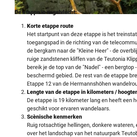
De etappe in vogelvlucht:
© Teutoburger Wald Tourismus, D. Ketz
Korte etappe route
Het startpunt van deze etappe is het treinsta
toegangspad in de richting van de telecommu
de bergkam naar de "Kleine Heer" - de overbl
ruige zandstenen kliffen van de Teutonia Kli
bereik je de top van de "Nadel" - een bergtop
beschermd gebied. De rest van de etappe bre
Etappe 12 van de Hermannshöhen wandelroute
Lengte van de etappe in kilometers / hoogte
De etappe is 19 kilometer lang en heeft een 
geschikt voor ervaren wandelaars.
Scènische kenmerken
Ruig rotsachtige hellingen, donkere wateren, 
over het landschap van het natuurpark Teu