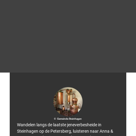
e
a
m
L
O
W
A
© LO
Tip!
WA S
ports
chuh
e Gm
bH
© Gemeinde Steinhagen
Wandelen langs de laatste jeneverbesheide in
Steinhagen op de Petersberg, luisteren naar Anna &