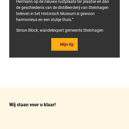
Hermann op de nieuwe rustplaats ter plaatse en dan
de geschiedenis van de distilleerderij van Steinhagen
beleven in het Historisch Museum is gewoon
harmonieus en een stukje thuis.”
Simon Block, wandelexpert gemeente Steinhagen
Mijn tip
F
P
a
i
c
n
e
t
b
e
o
r
o
e
k
s
Wij staan voor u klaar!
t