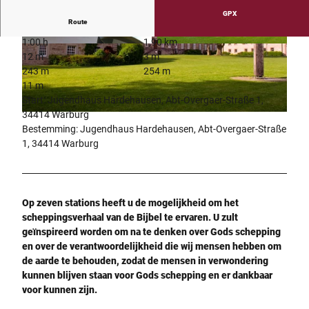
GPX
Route
1:00 h
1,90 km
© Kulturland Kreis Höxter, c/o GfW im Kreis Hö
© Kulturland Kreis Höxter, c/o GfW im Kreis Hö
12 m
3 m
xter mbH
xter mbH
243 m
254 m
11 m
Start: Jugendhaus Hardehausen, Abt-Overgaer-Straße 1,
34414 Warburg
© F.Grawe, F.Grawe
Bestemming: Jugendhaus Hardehausen, Abt-Overgaer-Straße
1, 34414 Warburg
Op zeven stations heeft u de mogelijkheid om het
scheppingsverhaal van de Bijbel te ervaren. U zult
geïnspireerd worden om na te denken over Gods schepping
en over de verantwoordelijkheid die wij mensen hebben om
de aarde te behouden, zodat de mensen in verwondering
kunnen blijven staan voor Gods schepping en er dankbaar
voor kunnen zijn.