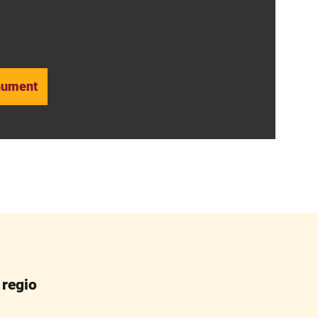
nument
 regio