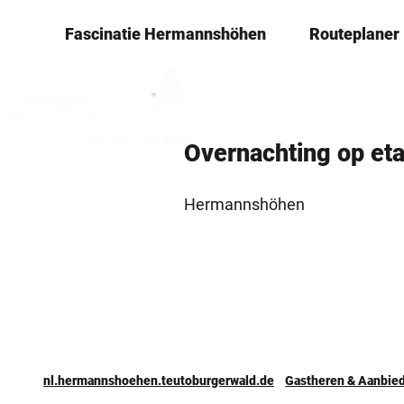
T
© Landhotel Schwallenhof
­Fascinatie ­Hermannshöhen
Routeplaner
o
c
o
n
t
Overnachting ­op et
e
n
Hermannshöhen
t
nl.hermannshoehen.teutoburgerwald.de
Gastheren & ­Aanbie