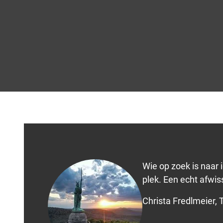
ä
r
e
n
s
t
e
i
n
Wie op zoek is naar 
plek. Een echt afwi
Christa Fredlmeier, 