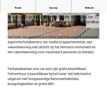
Gelegen in het centrum van Detmold, niet ver van het
Route
Oproep
Website
voetgangersgebied en het treinstation, wacht de vriendelijke
en individuele service van het ***-Elisabeth Hotel garni, het
© Alex Waltke, www.alex.waltke.de
© Alex Waltke, www.alex.waltke.de
enige en unieke integratiehotel voor mensen met een handicap
in Lippe, op u.
Het hotel, dat geopend is in 2004, beschikt over 16 individueel
© Hotel Elisabeth
ingerichte hotelkamers, vier moderne appartementen, een
vakantiewoning met uitzicht op het Hermann-monument en
een vakantiewoning voor maximaal 8 personen (in beheer).
Parkeerplaatsen voor uw auto zijn gratis beschikbaar.
Fietsverhuur is beschikbaar bij het hotel. Het hele hotel is
uitgerust met hoogwaardige flatscreentelevisies,
boxspringbedden en gratis WiFi.