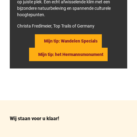
op juiste plek. Een echt afwisselende klim met een
bijzondere natuurbeleving en spannende culturele
hoogtepunten.
Christa Fredlmeier, Top Trails of Germany
Mijn tip: Wandelen Specials
Mijn tip: het Hermannsmonument
F
P
a
i
c
n
e
t
b
e
o
r
o
e
k
s
Wij staan voor u klaar!
t