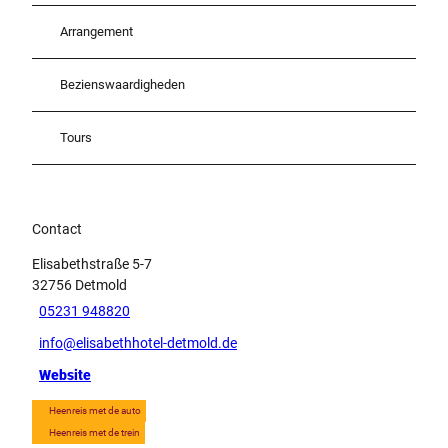
Arrangement
Bezienswaardigheden
Tours
Contact
Elisabethstraße 5-7
32756
Detmold
05231 948820
info@elisabethhotel-detmold.de
Website
Heenreis met de auto
Heenreis met de trein