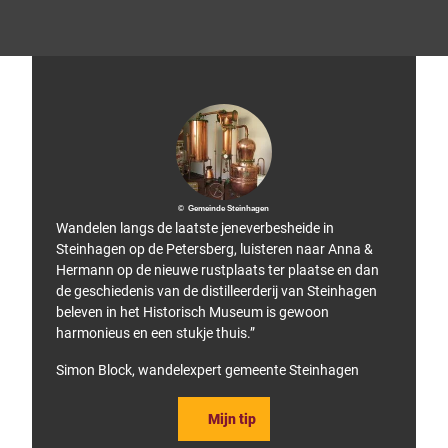
A
© LO
Tip!
WA S
ports
chuh
e Gm
bH
© Gemeinde Steinhagen
Wandelen langs de laatste jeneverbesheide in
Steinhagen op de Petersberg, luisteren naar Anna &
Hermann op de nieuwe rustplaats ter plaatse en dan
de geschiedenis van de distilleerderij van Steinhagen
beleven in het Historisch Museum is gewoon
harmonieus en een stukje thuis.”
Simon Block, wandelexpert gemeente Steinhagen
Mijn tip