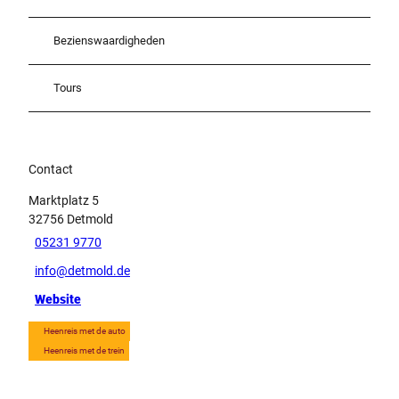
Bezienswaardigheden
Tours
Contact
Marktplatz 5
32756
Detmold
05231 9770
info@detmold.de
Website
Heenreis met de auto
Heenreis met de trein