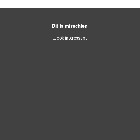
Dit is misschien
… ook interessant
N
a
t