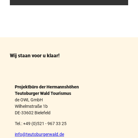
F
P
a
i
c
n
e
t
b
e
o
r
o
e
k
s
Wij staan voor u klaar!
t
Projektbüro der Hermannshöhen
Teutoburger Wald Tourismus
de OWL GmbH
Wilhelmstraße 1b
DE-33602 Bielefeld
Tel.: +49 (0)521 - 967 33 25
info@teutoburgerwald.de