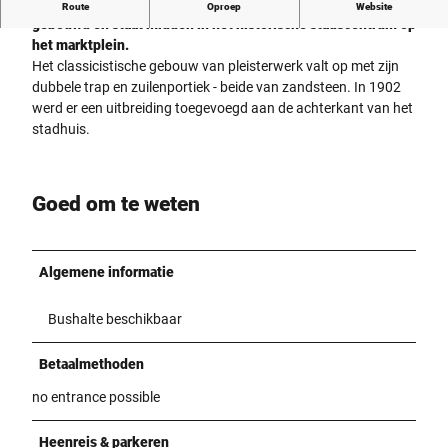
Het stadhuis van Detmold werd tussen 1828 en 1830
Route
Oproep
Website
gebouwd en staat midden in het historische stadscentrum op
het marktplein.
Het classicistische gebouw van pleisterwerk valt op met zijn
dubbele trap en zuilenportiek - beide van zandsteen. In 1902
werd er een uitbreiding toegevoegd aan de achterkant van het
stadhuis.
Goed om te weten
Algemene informatie
Bushalte beschikbaar
Betaalmethoden
no entrance possible
Heenreis & parkeren