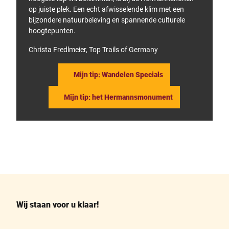
op juiste plek. Een echt afwisselende klim met een
bijzondere natuurbeleving en spannende culturele
hoogtepunten.
Christa Fredlmeier, Top Trails of Germany
Mijn tip: Wandelen Specials
Mijn tip: het Hermannsmonument
F
P
a
i
c
n
e
t
b
e
o
r
o
e
k
s
Wij staan voor u klaar!
t