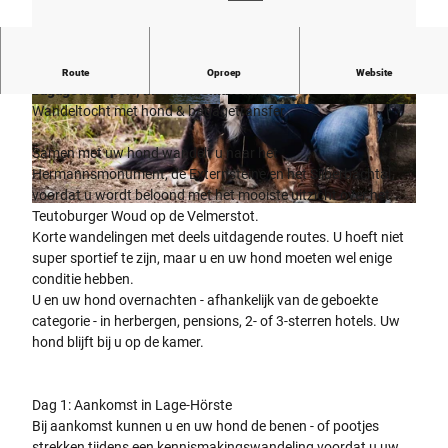
3x overnachting, 2x lunchpakket, hondenpakket,
Route
Oproep
Website
bagagetransport, informatiemateriaal
Wandeltocht met hond & bagagetransfer
© Tourismus NRW e.V.
© Tourismus NRW e.V.
Samen met uw hond wandelt u naar het
Hermannsmonument, de Externsteine en het Silberbachtal,
voordat u wordt beloond met het mooiste uitzicht over het
© ©Kzenon - stock.adobe.com
Teutoburger Woud op de Velmerstot.
Korte wandelingen met deels uitdagende routes. U hoeft niet
super sportief te zijn, maar u en uw hond moeten wel enige
conditie hebben.
U en uw hond overnachten - afhankelijk van de geboekte
categorie - in herbergen, pensions, 2- of 3-sterren hotels. Uw
hond blijft bij u op de kamer.
Dag 1: Aankomst in Lage-Hörste
Bij aankomst kunnen u en uw hond de benen - of pootjes
strekken tijdens een kennismakingswandeling voordat u uw