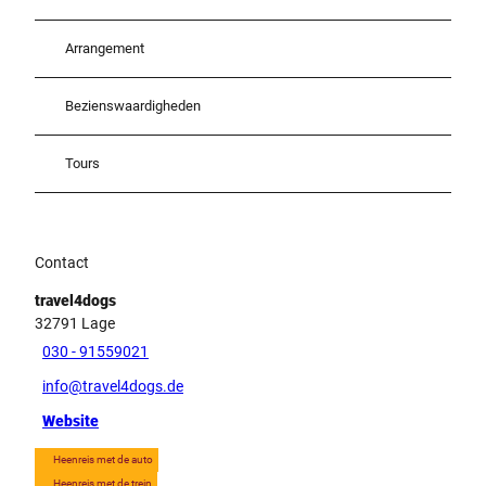
Arrangement
Bezienswaardigheden
Tours
Contact
travel4dogs
32791
Lage
030 - 91559021
info@travel4dogs.de
Website
Heenreis met de auto
Heenreis met de trein