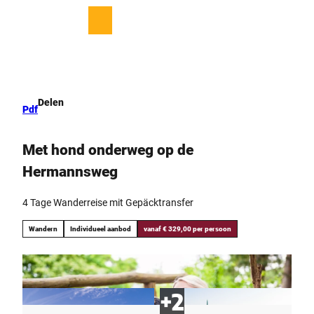
T
o
D
Bookmark
Zoeken
Menu
c
lijst
e
o
l
n
e
t
n
e
Delen
Pdf
n
t
Met hond onderweg op de
Hermannsweg
4 Tage Wanderreise mit Gepäcktransfer
Wandern
Individueel aanbod
vanaf € 329,00 per persoon