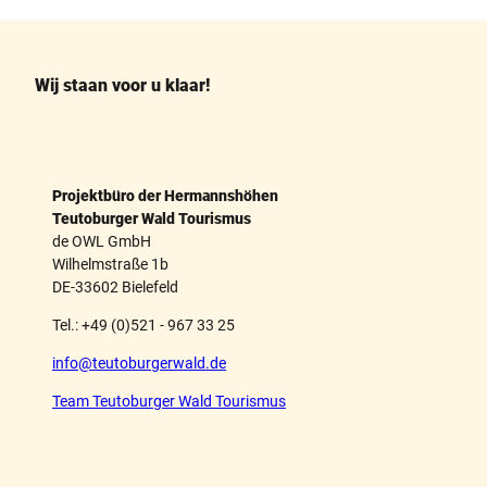
c
n
e
t
b
e
o
r
o
e
k
s
Wij staan voor u klaar!
t
Projektbüro der Hermannshöhen
Teutoburger Wald Tourismus
de OWL GmbH
Wilhelmstraße 1b
DE-33602 Bielefeld
Tel.: +49 (0)521 - 967 33 25
info@teutoburgerwald.de
Team Teutoburger Wald Tourismus