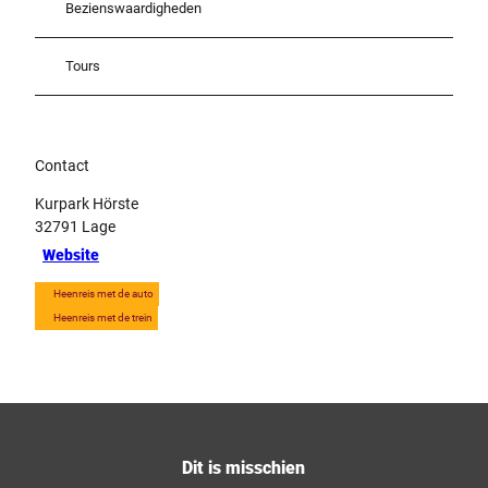
Bezienswaardigheden
Tours
Contact
Kurpark Hörste
32791
Lage
Website
Heenreis met de auto
Heenreis met de trein
Dit is misschien