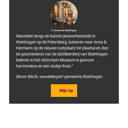
© Gemeinde Steinhagen
Wandelen langs de laatste jeneverbesheide in
Steinhagen op de Petersberg, luisteren naar Anna &
Hermann op de nieuwe rustplaats ter plaatse en dan
de geschiedenis van de distilleerderij van Steinhagen
beleven in het Historisch Museum is gewoon
harmonieus en een stukje thuis.”
Simon Block, wandelexpert gemeente Steinhagen
Mijn tip
F
P
a
i