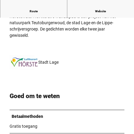
Leesstation 19 van de literaire wandelroute ligt in het kuurpark
Route
Website
Hörstewald. Het literaire wandelpad is een project van het
natuurpark Teutoburgerwoud, de stad Lage en de Lippe-
schrijversgroep. De gedichten worden elke twee jaar
gewisseld.
Stadt Lage
Goed om te weten
Betaalmethoden
Gratis toegang